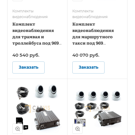
Комплекты
Комплекты
видеонаблюдения
видеонаблюдения
Комплект
Комплект
видеонаблюдения
видеонаблюдения
для трамвая и
для маршрутного
троллейбуса под 969
такси под 969
Постановление -
Постановление -
40 540
руб.
40 070
руб.
Стандарт
Онлайн
Заказать
Заказать