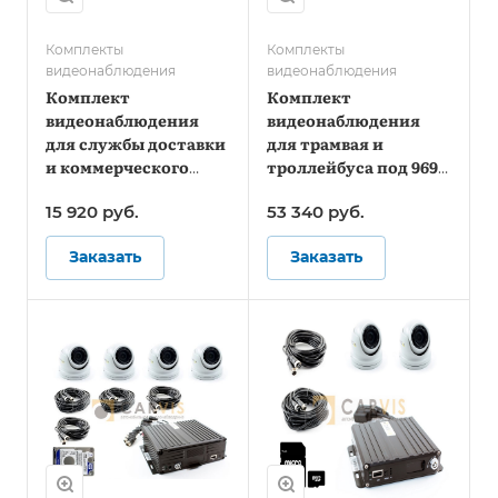
Комплекты
Комплекты
видеонаблюдения
видеонаблюдения
Комплект
Комплект
видеонаблюдения
видеонаблюдения
для службы доставки
для трамвая и
и коммерческого
троллейбуса под 969
фургона - Стандарт
Постановление -
15 920
руб.
53 340
руб.
Онлайн
Заказать
Заказать