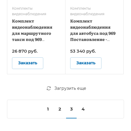
Комплекты
Комплекты
видеонаблюдения
видеонаблюдения
Комплект
Комплект
видеонаблюдения
видеонаблюдения
для маршрутного
для автобуса под 969
такси под 969
Постановление -
Постановление -
Онлайн
26 870
руб.
53 340
руб.
Стандарт
Заказать
Заказать
Загрузить еще
1
2
3
4