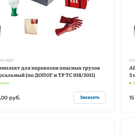
ты АДР
Ко
омплект для перевозки опасных грузов
A
сальный (по ДОПОГ и ТР ТС 018/2011)
3 
ичии
4,00
руб.
15
Заказать