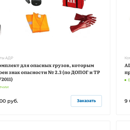
ты АДР
Ко
омплект для опасных грузов, которым
AD
ен знак опасности № 2.3 (по ДОПОГ и ТР
пр
/2011)
ичии
,00
руб.
9
Заказать