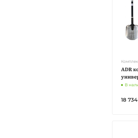
Комплек
ADR к
универ
В нал
18 73