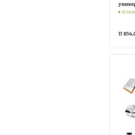
униве
В нал
11 814