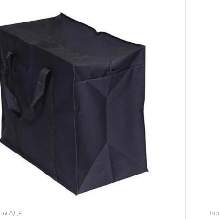
ты АДР
Ко