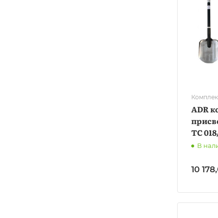
Комплек
ADR к
присво
ТС 018
В нал
10 178