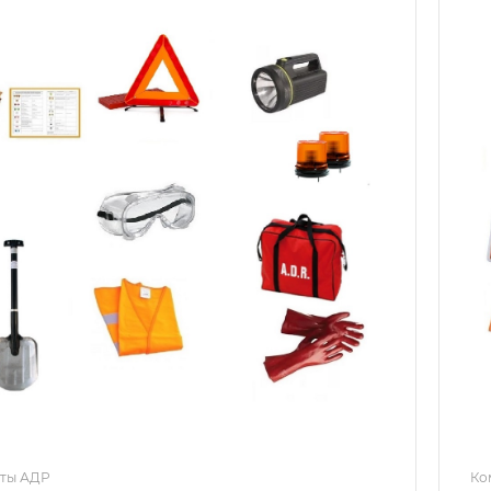
ты АДР
Ко