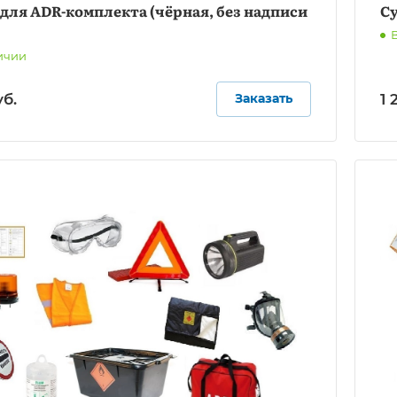
для ADR-комплекта (чёрная, без надписи
С
ичии
уб.
1 
Заказать