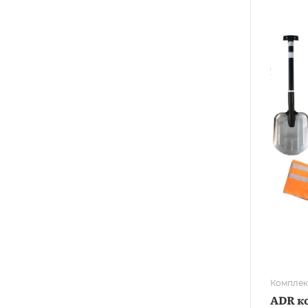
Комплек
ADR к