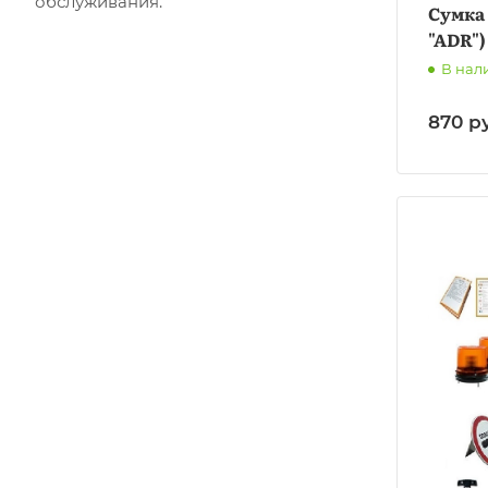
обслуживания.
Сумка 
"ADR")
В нал
870
р