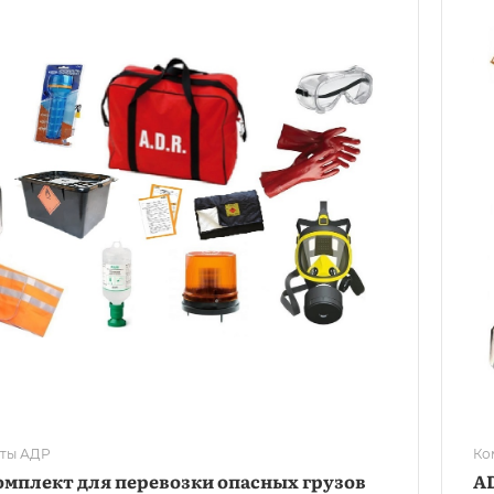
ты АДР
Ко
омплект для перевозки опасных грузов
AD