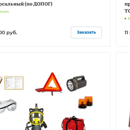
рсальный (по ДОПОГ)
пр
ТС
ичии
,00
руб.
11
Заказать