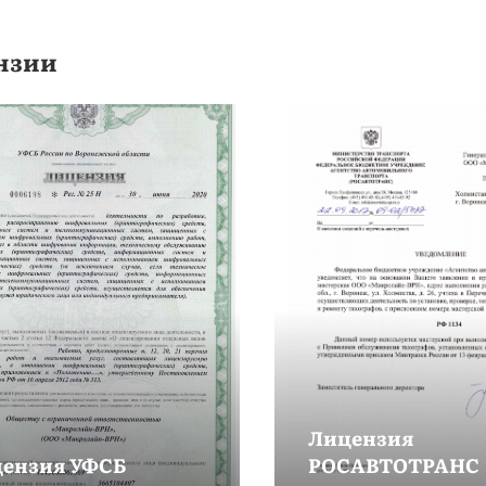
нзии
Лицензия
ензия УФСБ
РОСАВТОТРАНС