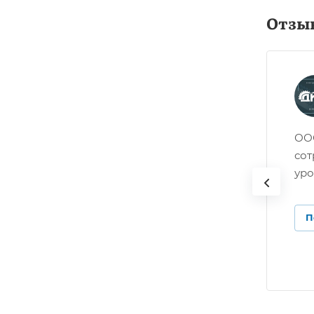
Отзы
ООО
сот
уро
П