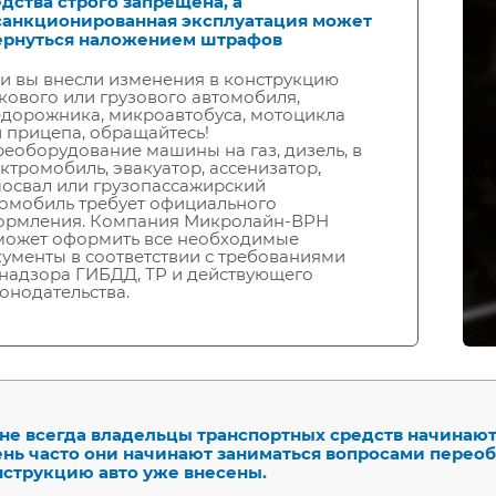
дства строго запрещена, а
санкционированная эксплуатация может
ернуться наложением штрафов
и вы внесли изменения в конструкцию
кового или грузового автомобиля,
дорожника, микроавтобуса, мотоцикла
 прицепа, обращайтесь!
еоборудование машины на газ, дизель, в
ктромобиль, эвакуатор, ассенизатор,
освал или грузопассажирский
омобиль требует официального
ормления. Компания Микролайн-ВРН
может оформить все необходимые
ументы в соответствии с требованиями
надзора ГИБДД, ТР и действующего
онодательства.
не всегда владельцы транспортных средств начинают 
ень часто они начинают заниматься вопросами переоб
нструкцию авто уже внесены.