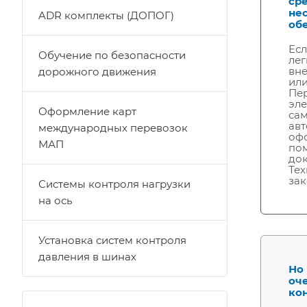
сре
не
ADR комплекты (ДОПОГ)
об
Есл
Обучение по безопасности
лег
вне
дорожного движения
или
Пер
эле
Оформление карт
сам
авт
международных перевозок
оф
МАП
по
док
Тех
зак
Системы контроля нагрузки
на ось
Установка систем контроля
давления в шинах
Но 
оч
ко