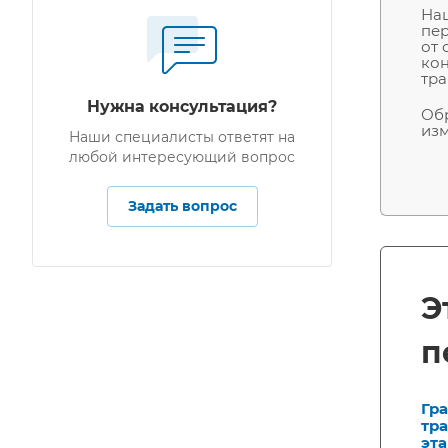
Наш
пер
от 
кон
тра
Нужна консультация?
Обр
изм
Наши специалисты ответят на
любой интересующий вопрос
Задать вопрос
Э
п
Гр
тр
эт