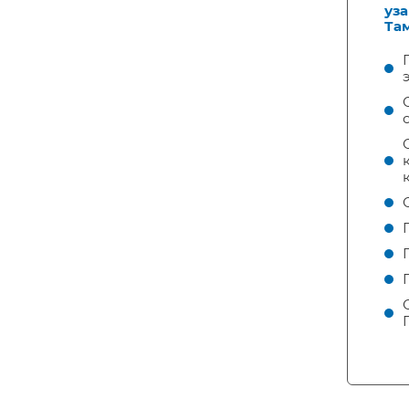
уз
Там