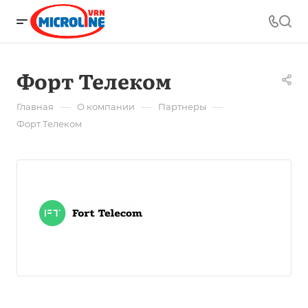
Форт Телеком
—
—
—
Главная
О компании
Партнеры
Форт Телеком