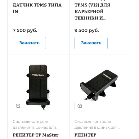
Системы контроля
спецтранспорта
ДАТЧИК TPMS ТИПА
TPMS (V12) ДЛЯ
давления в шинах для
IN
КАРЬЕРНОЙ
автобусов
ТЕХНИКИ И
СПЕЦТЕХНИКИ
7 500
руб.
9 500
руб.
Заказать
Заказать
Системы контроля
Системы контроля
давления в шинах для
давления в шинах для
грузового транспорта/
грузового транспорта/
РЕПИТЕР TP MaSter
РЕПИТЕР