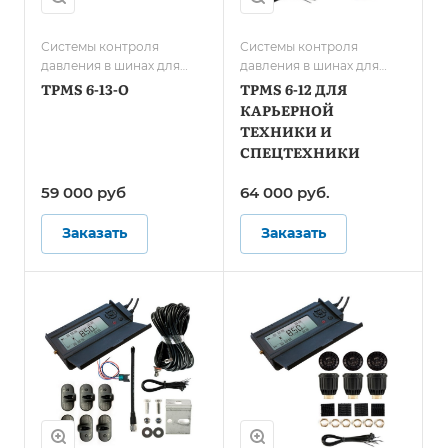
Системы контроля
Системы контроля
давления в шинах для
давления в шинах для
грузового транспорта/
карьерной техники и
TPMS 6-13-O
TPMS 6-12 ДЛЯ
Системы контроля
спецтранспорта
КАРЬЕРНОЙ
давления в шинах для
ТЕХНИКИ И
автобусов
СПЕЦТЕХНИКИ
59 000
руб
64 000
руб.
Заказать
Заказать