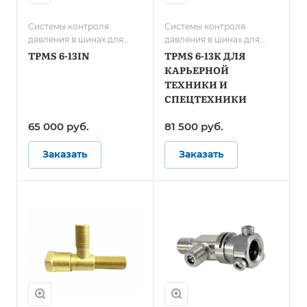
Системы контроля
Системы контроля
давления в шинах для
давления в шинах для
грузового транспорта/
карьерной техники и
TPMS 6-13IN
TPMS 6-13K ДЛЯ
Системы контроля
спецтранспорта
КАРЬЕРНОЙ
давления в шинах для
ТЕХНИКИ И
автобусов
СПЕЦТЕХНИКИ
65 000
руб.
81 500
руб.
Заказать
Заказать