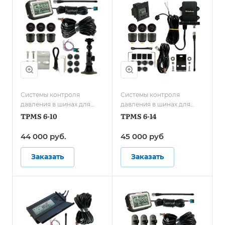
Системы контроля
Системы контроля
давления в шинах для
давления в шинах для
грузового транспорта/
автобусов
TPMS 6-10
TPMS 6-14
Системы контроля
давления в шинах для
44 000
руб.
45 000
руб
автобусов
Заказать
Заказать