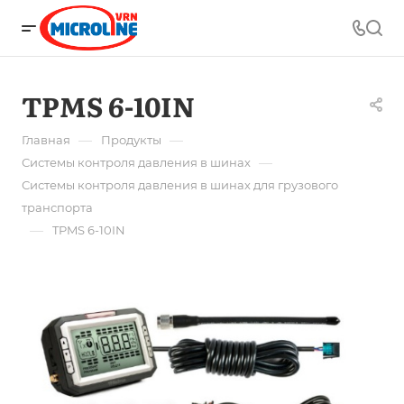
TPMS 6-10IN
—
—
Главная
Продукты
—
Системы контроля давления в шинах
Системы контроля давления в шинах для грузового
транспорта
—
TPMS 6-10IN