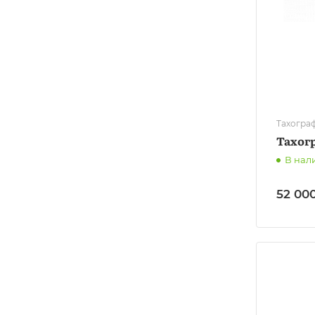
Тахогра
Тахог
В нал
52 000