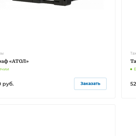
фы
Та
раф «АТОЛ»
Т
ичии
 руб.
52
Заказать