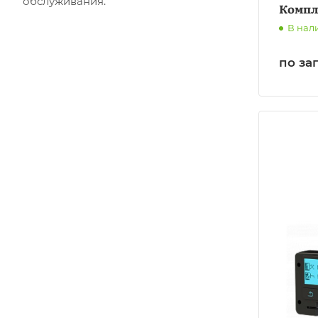
обслуживания.
Компл
В нал
по за