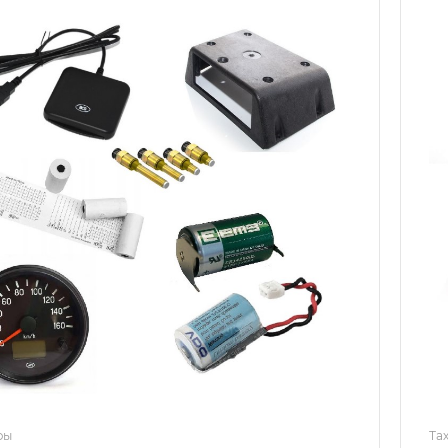
фы
Та