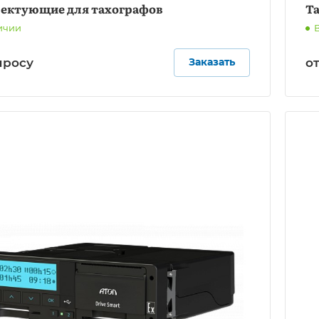
ектующие для тахографов
Т
ичии
п
р
осу
о
Заказать