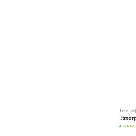
Тахогра
Тахог
В нал