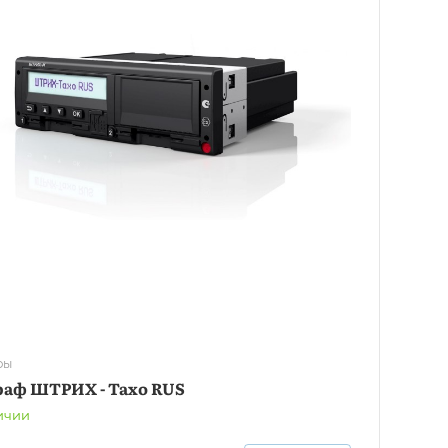
фы
раф ШТРИХ - Тахо RUS
ичии