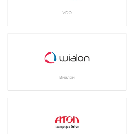
VDO
Виалон