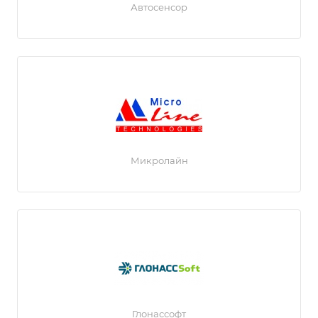
Автосенсор
Микролайн
Глонассофт