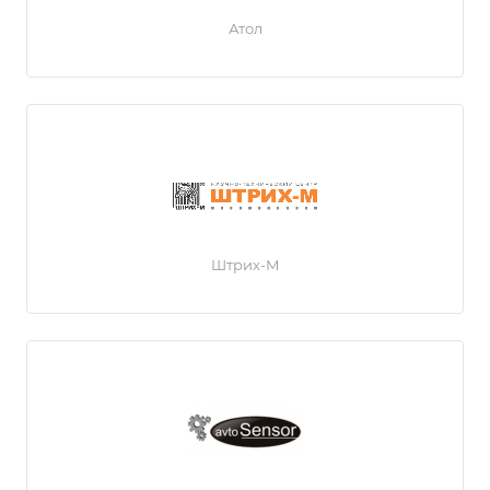
Атол
Штрих-М