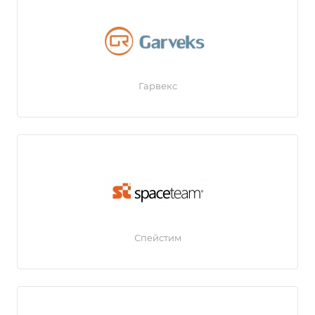
Гарвекс
Спейстим