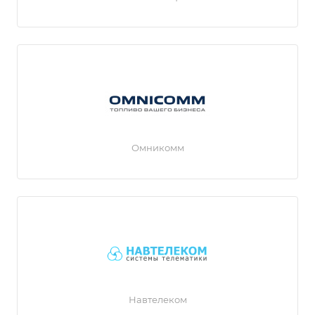
Омникомм
Навтелеком