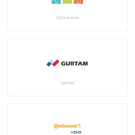
Zont online
Гуртам