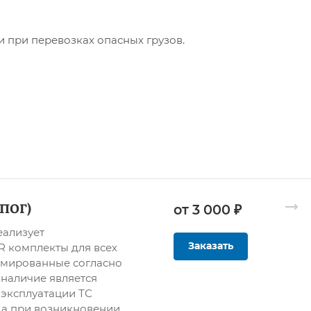
и при перевозках опасных грузов.
ПОГ)
от 3 000 ₽
ализует
Заказать
 комплекты для всех
рмированные согласно
наличие является
 эксплуатации ТС
 а при возникновении